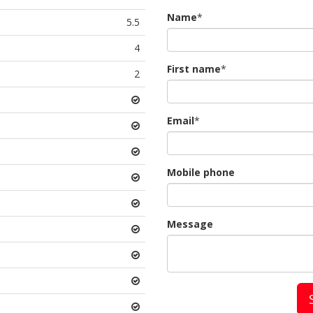
Name
*
5.5
4
First name
*
2
Email
*
Mobile phone
Message