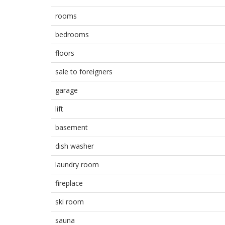
rooms
bedrooms
floors
sale to foreigners
garage
lift
basement
dish washer
laundry room
fireplace
ski room
sauna