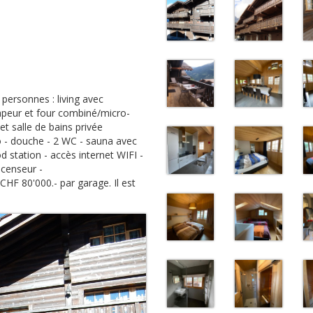
 personnes : living avec
 vapeur et four combiné/micro-
t salle de bains privée
o - douche - 2 WC - sauna avec
od station - accès internet WIFI -
scenseur -
HF 80'000.- par garage. Il est