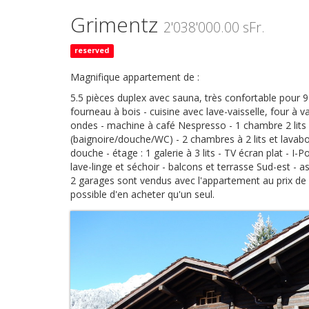
Grimentz
2'038'000.00 sFr.
reserved
Magnifique appartement de :
5.5 pièces duplex avec sauna, très confortable pour 9
fourneau à bois - cuisine avec lave-vaisselle, four à
ondes - machine à café Nespresso - 1 chambre 2 lits e
(baignoire/douche/WC) - 2 chambres à 2 lits et lavab
douche - étage : 1 galerie à 3 lits - TV écran plat - I-P
lave-linge et séchoir - balcons et terrasse Sud-est - a
2 garages sont vendus avec l'appartement au prix de C
possible d'en acheter qu'un seul.