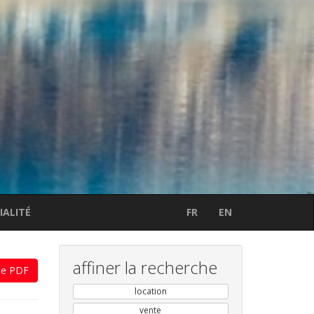
IALITÉ
FR
EN
affiner la recherche
te PDF
location
vente