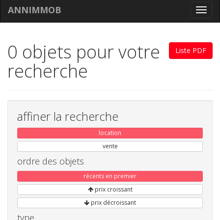
ANNIMMOB
Toggl
navig
0 objets pour votre
Liste PDF
recherche
affiner la recherche
location
vente
ordre des objets
récents en premier
prix croissant
prix décroissant
type