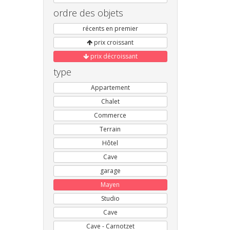
ordre des objets
récents en premier
prix croissant
prix décroissant
type
Appartement
Chalet
Commerce
Terrain
Hôtel
Cave
garage
Mayen
Studio
Cave
Cave - Carnotzet