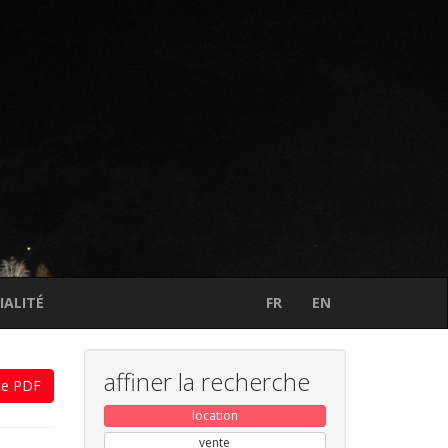
IALITÉ
FR
EN
affiner la recherche
te PDF
location
vente