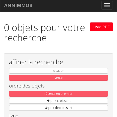
ANNIMMOB
Toggl
navig
0 objets pour votre
Liste PDF
recherche
affiner la recherche
location
vente
ordre des objets
récents en premier
prix croissant
prix décroissant
type