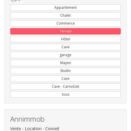
Appartement
Chalet
Commerce
Terrain
Hôtel
Cave
garage
Mayen
Studio
Cave
Cave - Carnotzet
tous
Annimmob
Vente - Location - Conseil