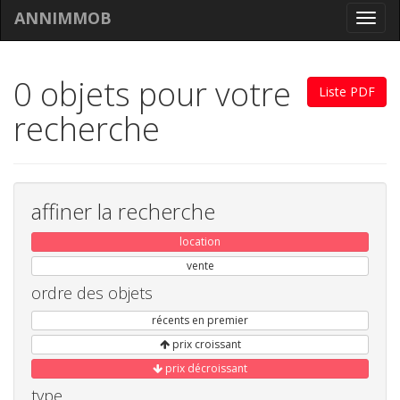
ANNIMMOB
Toggl
navig
0 objets pour votre
Liste PDF
recherche
affiner la recherche
location
vente
ordre des objets
récents en premier
prix croissant
prix décroissant
type